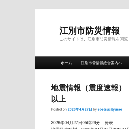
江別市防災情報
このサイトは、江別市防災情報を閲覧
メインメニュー
ホーム
江別市雪情報総合案内へ
メインコンテンツへ移動
サブコンテンツへ移動
地震情報（震度速報）
以上
Posted on
2026年4月27日
by
ebetsucityuser
2026年04月27日05時26分 発表