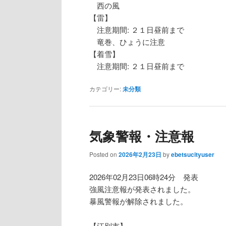
西の風
【雷】
注意期間: ２１日昼前まで
竜巻、ひょうに注意
【着雪】
注意期間: ２１日昼前まで
カテゴリー:
未分類
気象警報・注意報
Posted on
2026年2月23日
by
ebetsucityuser
2026年02月23日06時24分 発表
強風注意報が発表されました。
暴風警報が解除されました。
【江別市】