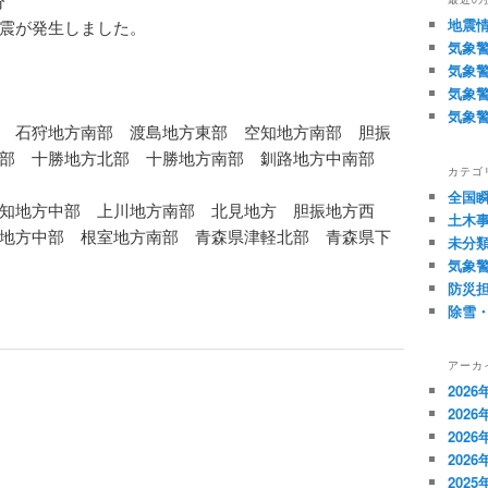
分
地震
震が発生しました。
気象
気象
気象
気象
 石狩地方南部 渡島地方東部 空知地方南部 胆振
東部 十勝地方北部 十勝地方南部 釧路地方中南部
カテゴ
全国
知地方中部 上川地方南部 北見地方 胆振地方西
土木
地方中部 根室地方南部 青森県津軽北部 青森県下
未分
気象
防災
除雪
アーカ
2026
2026
2026
2026
2025