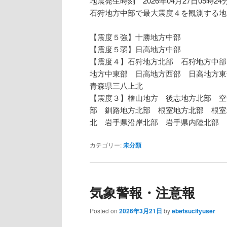
地震発生時刻 2026年04月27日05時24
石狩地方中部で最大震度４を観測する地
【震度５強】十勝地方中部
【震度５弱】日高地方中部
【震度４】石狩地方北部 石狩地方中部
地方中東部 日高地方西部 日高地方
青森県三八上北
【震度３】檜山地方 後志地方北部 空
部 釧路地方北部 根室地方北部 根室
北 岩手県沿岸北部 岩手県内陸北部
カテゴリー:
未分類
気象警報・注意報
Posted on
2026年3月21日
by
ebetsucityuser