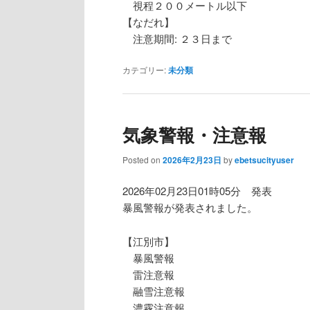
視程２００メートル以下
【なだれ】
注意期間: ２３日まで
カテゴリー:
未分類
気象警報・注意報
Posted on
2026年2月23日
by
ebetsucityuser
2026年02月23日01時05分 発表
暴風警報が発表されました。
【江別市】
暴風警報
雷注意報
融雪注意報
濃霧注意報