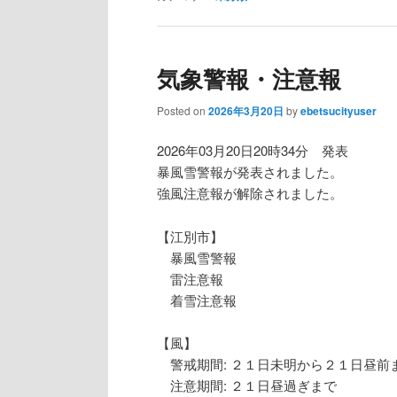
気象警報・注意報
Posted on
2026年3月20日
by
ebetsucityuser
2026年03月20日20時34分 発表
暴風雪警報が発表されました。
強風注意報が解除されました。
【江別市】
暴風雪警報
雷注意報
着雪注意報
【風】
警戒期間: ２１日未明から２１日昼前
注意期間: ２１日昼過ぎまで