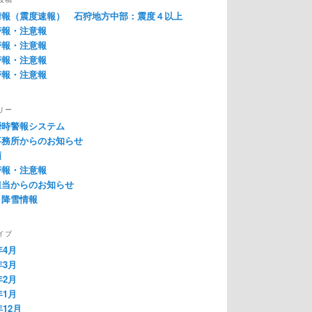
情報（震度速報） 石狩地方中部：震度４以上
警報・注意報
警報・注意報
警報・注意報
警報・注意報
リー
瞬時警報システム
事務所からのお知らせ
類
警報・注意報
担当からのお知らせ
・降雪情報
イブ
年4月
年3月
年2月
年1月
年12月