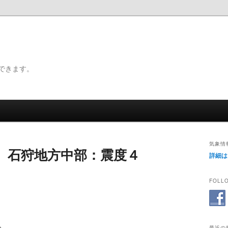
できます。
気象情
 石狩地方中部：震度４
詳細は
FOLLO
最近の