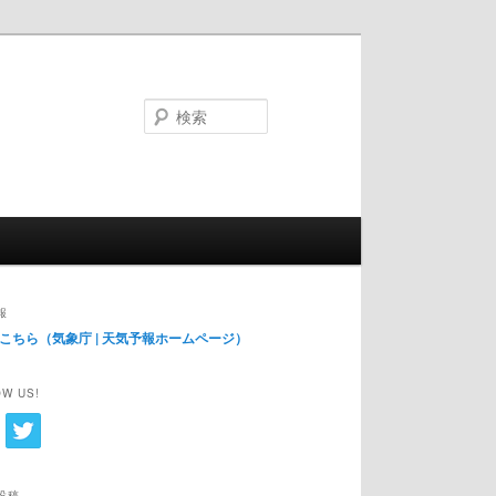
検
索
報
こちら（気象庁 | 天気予報ホームページ）
W US!
投稿