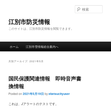
検
索
江別市防災情報
このサイトは、江別市防災情報を閲覧できます。
メインメニュー
ホーム
江別市雪情報総合案内へ
メインコンテンツへ移動
サブコンテンツへ移動
月別アーカイブ:
2021年5月
国民保護関連情報 即時音声書
換情報
Posted on
2021年5月19日
by
ebetsucityuser
これは、Jアラートのテストです。