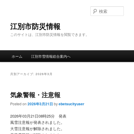
検
索
江別市防災情報
このサイトは、江別市防災情報を閲覧できます。
メインメニュー
ホーム
江別市雪情報総合案内へ
メインコンテンツへ移動
サブコンテンツへ移動
月別アーカイブ:
2026年3月
気象警報・注意報
Posted on
2026年3月21日
by
ebetsucityuser
2026年03月21日08時25分 発表
風雪注意報が発表されました。
大雪注意報が解除されました。